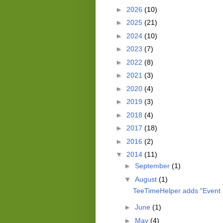
►
2026
(10)
►
2025
(21)
►
2024
(10)
►
2023
(7)
►
2022
(8)
►
2021
(3)
►
2020
(4)
►
2019
(3)
►
2018
(4)
►
2017
(18)
►
2016
(2)
▼
2014
(11)
►
September
(1)
▼
August
(1)
TeeTimeHelper adds "Event 
►
June
(1)
►
May
(4)